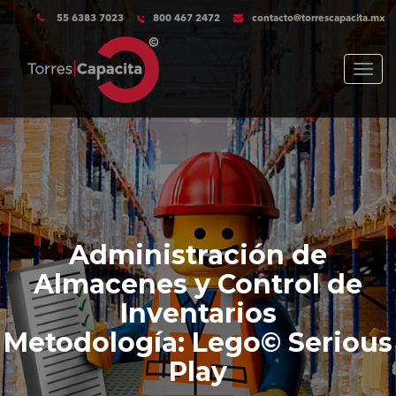
55 6383 7023
800 467 2472
contacto@torrescapacita.mx
Menu
Administración de
Almacenes y Control de
Inventarios
Metodología: Lego© Serious
Play