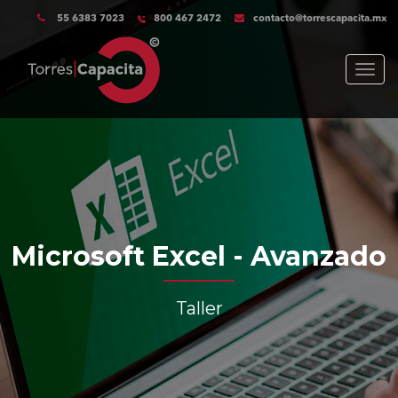
55 6383 7023
800 467 2472
contacto@torrescapacita.mx
Menu
Microsoft Excel - Avanzado
Taller