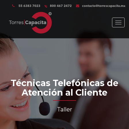
55 6383 7023
800 467 2472
contacto@torrescapacita.mx
Menu
Técnicas Telefónicas de
Atención al Cliente
Taller